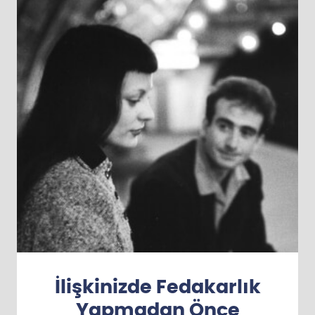
İlişkinizde Fedakarlık
Yapmadan Önce