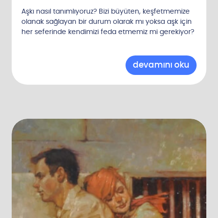
z
Aşkı nasıl tanımlıyoruz? Bizi büyüten, keşfetmemize
e
olanak sağlayan bir durum olarak mı yoksa aşk için
u
her seferinde kendimizi feda etmemiz mi gerekiyor?
l
a
ş
ı
n
!