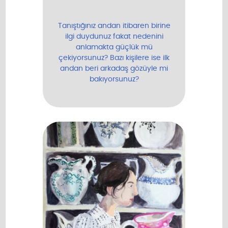
z
e
Tanıştığınız andan itibaren birine
u
ilgi duydunuz fakat nedenini
l
anlamakta güçlük mü
çekiyorsunuz? Bazı kişilere ise ilk
a
andan beri arkadaş gözüyle mi
ş
bakıyorsunuz?
ı
n
!