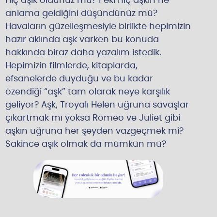
Hiç aşık oldunuz mu? Peki hiç aşkın ne
z
anlama geldiğini düşündünüz mü?
e
Havaların güzelleşmesiyle birlikte hepimizin
u
hazır aklında aşk varken bu konuda
l
hakkında biraz daha yazalım istedik.
a
Hepimizin filmlerde, kitaplarda,
ş
efsanelerde duyduğu ve bu kadar
ı
özendiği “aşk” tam olarak neye karşılık
n
geliyor? Aşk, Troyalı Helen uğruna savaşlar
!
çıkartmak mı yoksa Romeo ve Juliet gibi
aşkın uğruna her şeyden vazgeçmek mi?
Sakince aşık olmak da mümkün mü?