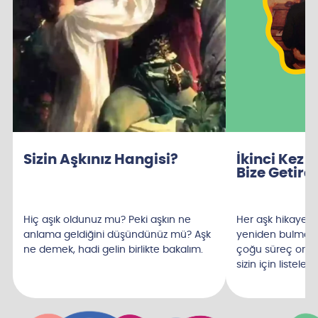
Sizin Aşkınız Hangisi?
İkinci Kez 
Bize Getirdi
Hiç aşık oldunuz mu? Peki aşkın ne
Her aşk hikayesi f
anlama geldiğini düşündünüz mü? Aşk
yeniden bulma d
ne demek, hadi gelin birlikte bakalım.
çoğu süreç orta
sizin için listeledi