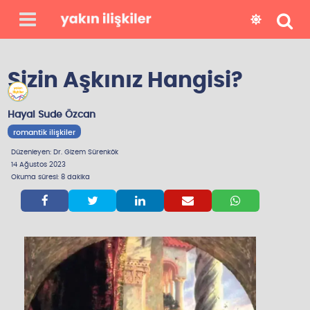
y
a
Sizin Aşkınız Hangisi?
z
ı
Hayal Sude Özcan
l
romantik ilişkiler
a
Düzenleyen: Dr. Gizem Sürenkök
r
14 Ağustos 2023
Okuma süresi: 8 dakika
b





i
z
k
i
m
i