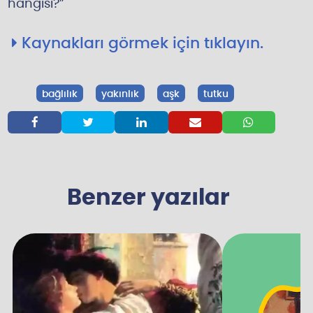
hangisi?”
Kaynakları görmek için tıklayın.
bağlılık
yakınlık
aşk
tutku





Benzer yazılar