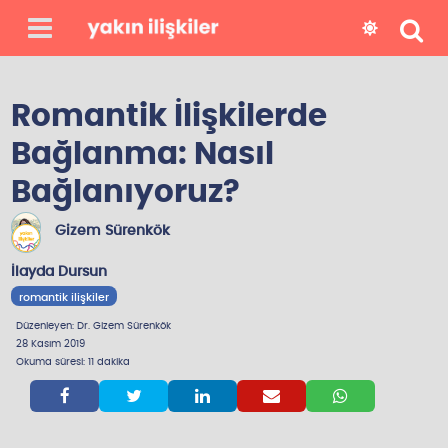
y
a
Romantik İlişkilerde
z
Bağlanma: Nasıl
ı
l
Bağlanıyoruz?
a
Gizem Sürenkök
r
b
İlayda Dursun
i
romantik ilişkiler
z
Düzenleyen: Dr. Gizem Sürenkök
28 Kasım 2019
k
Okuma süresi: 11 dakika
i





m
i