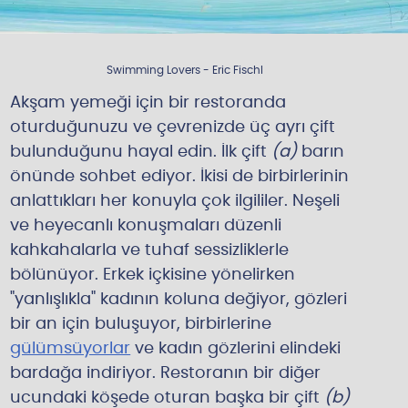
z
e
u
Swimming Lovers - Eric Fischl
l
Akşam yemeği için bir restoranda
a
oturduğunuzu ve çevrenizde üç ayrı çift
ş
bulunduğunu hayal edin. İlk çift
(a)
barın
ı
önünde sohbet ediyor. İkisi de birbirlerinin
n
anlattıkları her konuyla çok ilgililer. Neşeli
!
ve heyecanlı konuşmaları düzenli
kahkahalarla ve tuhaf sessizliklerle
bölünüyor. Erkek içkisine yönelirken
"yanlışlıkla" kadının koluna değiyor, gözleri
bir an için buluşuyor, birbirlerine
gülümsüyorlar
ve kadın gözlerini elindeki
bardağa indiriyor. Restoranın bir diğer
ucundaki köşede oturan başka bir çift
(b)